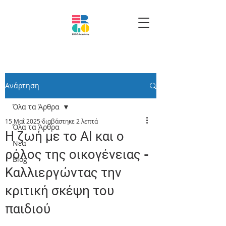
Ανάρτηση
Όλα τα Άρθρα
15 Μαΐ 2025
διαβάστηκε 2 λεπτά
Όλα τα Άρθρα
Η ζωή με το ΑΙ και ο
Νέα
ρόλος της οικογένειας -
Blog
Καλλιεργώντας την
κριτική σκέψη του
παιδιού