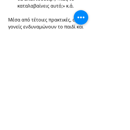
καταλαβαίνεις αυτό;» κ.ά.
Μέσα από τέτοιες πρακτικές, οι 
γονείς ενδυναμώνουν το παιδί και 
ενισχύουν την κριτική του σκέψη 
κατά τη χρήση της νέας 
τεχνολογίας. Το ΑΙ μπορεί να είναι 
ένα εξαιρετικό εργαλείο, είναι 
όμως το μέσο και όχι ο σκοπός!
ErgoAcademy
mentalhealth
mentalhealthprofessionals
childrenspsychology
mentalsupport
ParentalGuidance
ParentsSupport
PositiveImpact
technology
ai
Blog